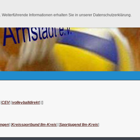
lied werden
Links
 Weiterführende Informationen erhalten Sie in unserer Datenschutzerklärung.
 [
CEV
] [
volleyballdirekt
] []
ingen
] [
Kreissportbund Ilm-Kreis
] [
Sportjugend Ilm-Kreis
]