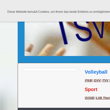
Startseite
Abteilung Volleyball
Mitg
News
Diese Website benutzt Cookies, um Ihnen das beste Erlebnis zu ermöglichen.
Volleyball
[
FIVB
] [
DVV
] [
TVV
]
Sport
[
DOSB
] [
LSB Thür